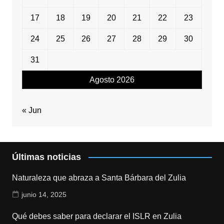
17
18
19
20
21
22
23
24
25
26
27
28
29
30
31
Agosto 2026
« Jun
Últimas noticias
Naturaleza que abraza a Santa Bárbara del Zulia
junio 14, 2025
Qué debes saber para declarar el ISLR en Zulia