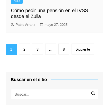
Zulia
Cómo pedir una pensión en el IVSS
desde el Zulia
Pablo Arranz
mayo 27, 2025
Paginación
1
2
3
…
8
Siguiente
de
entradas
Buscar en el sitio