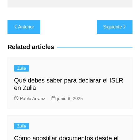
Navegación
Anterior
Siguiente
de
entradas
Related articles
Zulia
Qué debes saber para declarar el ISLR
en Zulia
Pablo Arranz
junio 8, 2025
Zulia
Cómo apostillar documentos desde el