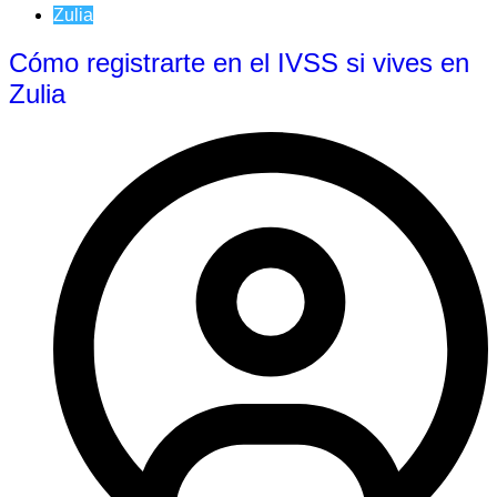
Zulia
Cómo registrarte en el IVSS si vives en
Zulia