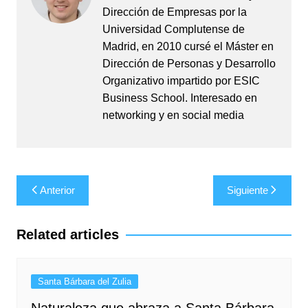
Dirección de Empresas por la
Universidad Complutense de
Madrid, en 2010 cursé el Máster en
Dirección de Personas y Desarrollo
Organizativo impartido por ESIC
Business School. Interesado en
networking y en social media
Navegación
Anterior
Siguiente
de
entradas
Related articles
Santa Bárbara del Zulia
Naturaleza que abraza a Santa Bárbara